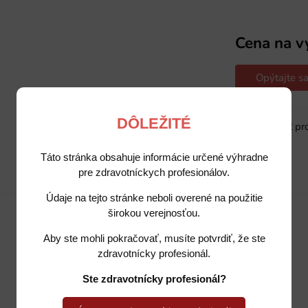
Cena na v
Opýtajte sa
DÔLEŽITÉ
Sledovať pr
Táto stránka obsahuje informácie určené výhradne
pre zdravotníckych profesionálov.
Popis
Potrebujete poradiť?
Údaje na tejto stránke neboli overené na použitie
širokou verejnosťou.
Aby ste mohli pokračovať, musíte potvrdiť, že ste
zdravotnícky profesionál.
Ste zdravotnícky profesionál?