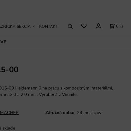
0
ks
ZNÍCKA SEKCIA
KONTAKT
EVE
5-00
15-00 Heidemann 0 na prácu s kompozitnými materiálmi,
iemer 2,0 a 2,0 mm
.
Vyrobená z Vironitu.
MACHER
Záručná doba:
24 mesiacov
a sklade