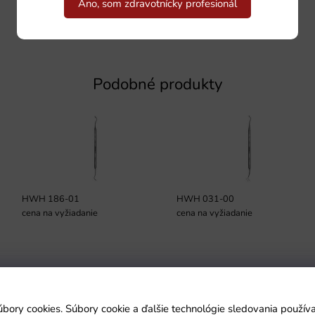
Áno, som zdravotnícky profesionál
Podobné produkty
HWH 186-01
HWH 031-00
cena na vyžiadanie
cena na vyžiadanie
Podmienky
úbory cookies. Súbory cookie a ďalšie technológie sledovania použí