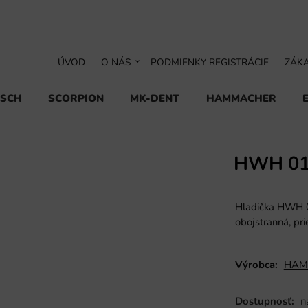
ÚVOD
O NÁS
PODMIENKY REGISTRÁCIE
ZÁKA
USCH
SCORPION
MK-DENT
HAMMACHER
HWH 01
Hladička HWH 0
obojstranná, pr
Výrobca:
HAM
Dostupnosť:
n