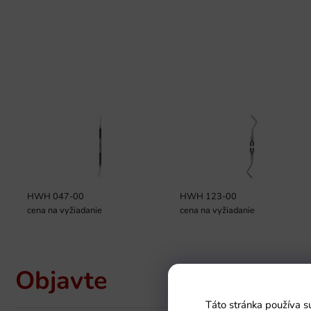
HWH 047-00
HWH 123-00
cena na vyžiadanie
cena na vyžiadanie
Objavte
Táto stránka používa s