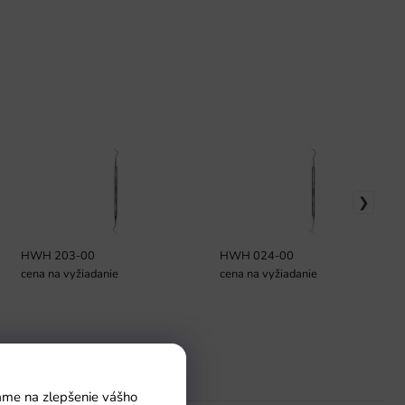
HWH 203-00
HWH 024-00
cena na vyžiadanie
cena na vyžiadanie
Pomoc
vame na zlepšenie vášho