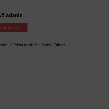
yžiadanie
 nás na cenu
odukt
Pridať do obľúbených
Zdielať