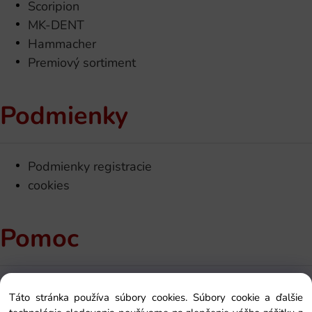
Scoripion
MK-DENT
Hammacher
Premiový sortiment
Podmienky
Podmienky registracie
cookies
Pomoc
Kontakt
Táto stránka používa súbory cookies. Súbory cookie a ďalšie
Ako si objednať