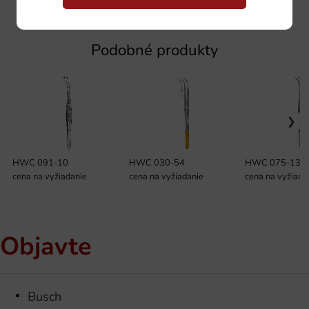
Podobné produkty
HWC 091-10
HWC 030-54
HWC 075-13
cena na vyžiadanie
cena na vyžiadanie
cena na vyžiada
Objavte
Busch