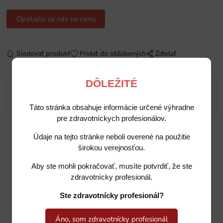
Opýtajte sa nás na cenu
Sledovať produkt
Pridať do obľúbených
Zdielať
DÔLEŽITÉ
Popis
Potrebujete poradiť?
Táto stránka obsahuje informácie určené výhradne
pre zdravotníckych profesionálov.
Údaje na tejto stránke neboli overené na použitie
širokou verejnosťou.
Aby ste mohli pokračovať, musíte potvrdiť, že ste
zdravotnícky profesionál.
Ste zdravotnícky profesionál?
Áno, som zdravotnícky profesionál