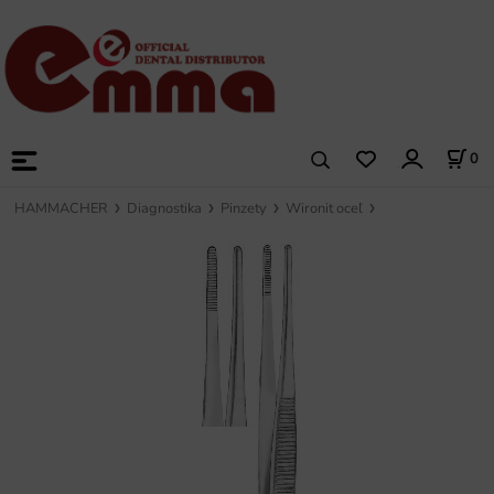
0
HAMMACHER
Diagnostika
Pinzety
Wironit oceľ