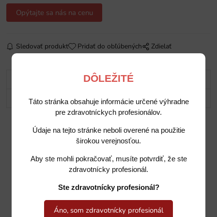
Opýtajte sa nás na cenu
Sledovať produkt
Pridať do obľúbených
Zdielať
DÔLEŽITÉ
Popis
Potrebujete poradiť?
Táto stránka obsahuje informácie určené výhradne
pre zdravotníckych profesionálov.
Údaje na tejto stránke neboli overené na použitie
širokou verejnosťou.
Aby ste mohli pokračovať, musíte potvrdiť, že ste
zdravotnícky profesionál.
Ste zdravotnícky profesionál?
Áno, som zdravotnícky profesionál