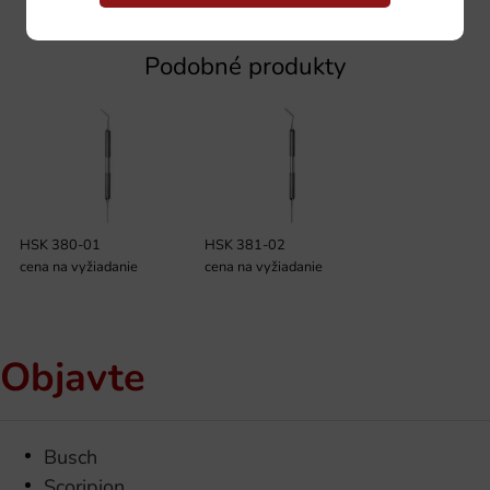
Podobné produkty
HSK 380-01
HSK 381-02
cena na vyžiadanie
cena na vyžiadanie
Objavte
Busch
Scoripion