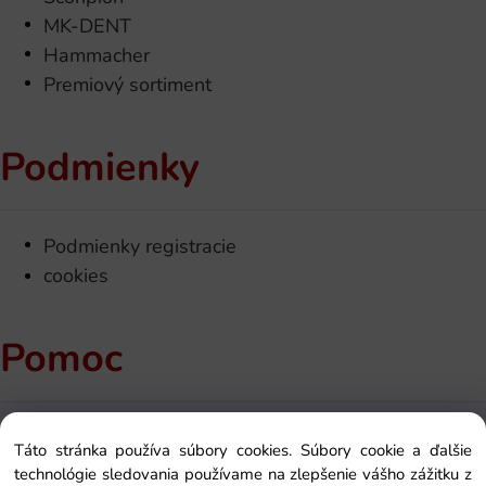
MK-DENT
Hammacher
Premiový sortiment
Podmienky
Podmienky registracie
cookies
Pomoc
Kontakt
Táto stránka používa súbory cookies. Súbory cookie a ďalšie
Ako si objednať
technológie sledovania používame na zlepšenie vášho zážitku z