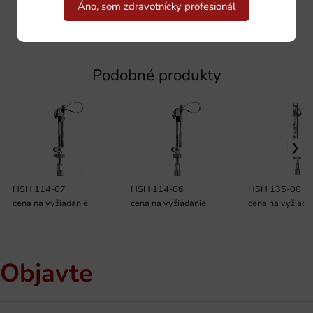
Áno, som zdravotnícky profesionál
Podobné produkty
HSH 114-07
HSH 114-06
HSH 135-00
cena na vyžiadanie
cena na vyžiadanie
cena na vyžiada
Objavte