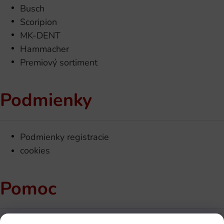
Busch
Scoripion
MK-DENT
Hammacher
Premiový sortiment
Podmienky
Podmienky registracie
cookies
Pomoc