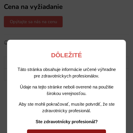
Cena na vyžiadanie
Opýtajte sa nás na cenu
Sledovať produkt
Pridať do obľúbených
Zdielať
DÔLEŽITÉ
Popis
Táto stránka obsahuje informácie určené výhradne
Potrebujete poradiť?
pre zdravotníckych profesionálov.
Údaje na tejto stránke neboli overené na použitie
širokou verejnosťou.
Aby ste mohli pokračovať, musíte potvrdiť, že ste
zdravotnícky profesionál.
Ste zdravotnícky profesionál?