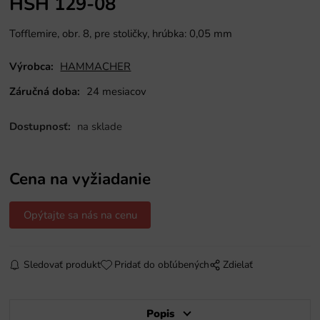
HSH 129-08
Tofflemire, obr. 8, pre stoličky, hrúbka: 0,05 mm
Výrobca:
HAMMACHER
Záručná doba:
24 mesiacov
Dostupnosť:
na sklade
Cena na vyžiadanie
Opýtajte sa nás na cenu
Sledovať produkt
Pridať do obľúbených
Zdielať
Popis