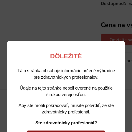
Dostupnosť:
n
Cena na v
Opýtajte sa
DÔLEŽITÉ
Sledovať pr
Táto stránka obsahuje informácie určené výhradne
pre zdravotníckych profesionálov.
Popis
Potrebujete poradiť?
Údaje na tejto stránke neboli overené na použitie
širokou verejnosťou.
Aby ste mohli pokračovať, musíte potvrdiť, že ste
zdravotnícky profesionál.
Ste zdravotnícky profesionál?