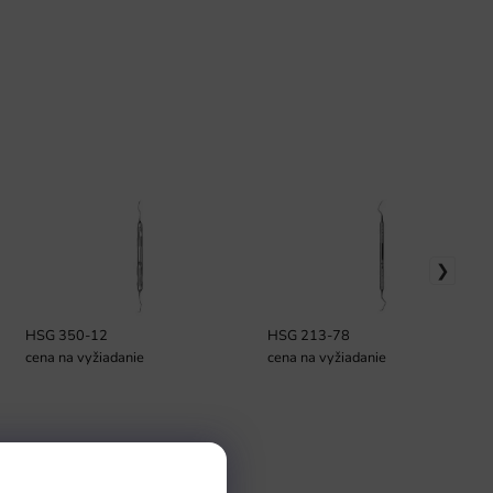
HSG 350-12
HSG 213-78
cena na vyžiadanie
cena na vyžiadanie
Pomoc