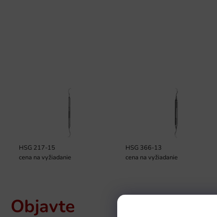
HSG 217-15
HSG 366-13
cena na vyžiadanie
cena na vyžiadanie
Objavte