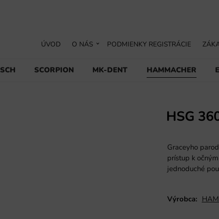
ÚVOD
O NÁS
PODMIENKY REGISTRÁCIE
ZÁKA
USCH
SCORPION
MK-DENT
HAMMACHER
HSG 36
Graceyho parodon
prístup k očným
jednoduché pou
Výrobca:
HAM