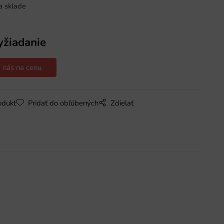
a sklade
yžiadanie
 nás na cenu
odukt
Pridať do obľúbených
Zdielať