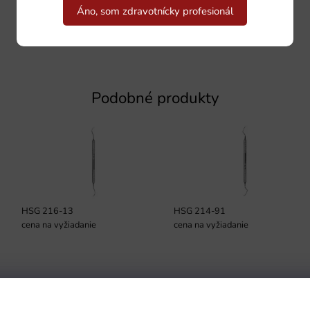
Áno, som zdravotnícky profesionál
Podobné produkty
HSG 216-13
HSG 214-91
cena na vyžiadanie
cena na vyžiadanie
Podmienky