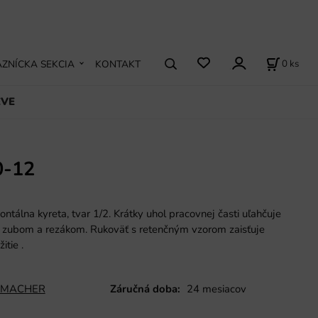
0
ks
ZNÍCKA SEKCIA
KONTAKT
EVE
0-12
tálna kyreta, tvar 1/2. Krátky uhol pracovnej časti uľahčuje
 zubom a rezákom. Rukoväť s retenčným vzorom zaisťuje
žitie
.
MACHER
Záručná doba:
24 mesiacov