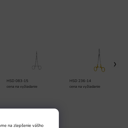
HSD 083-15
HSD 236-14
cena na vyžiadanie
cena na vyžiadanie
Pomoc
vame na zlepšenie vášho