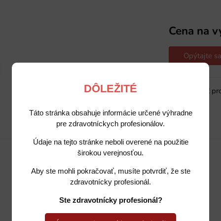
Cena na v
Opýtajte sa
DÔLEŽITÉ
Sledovať pr
Táto stránka obsahuje informácie určené výhradne
pre zdravotníckych profesionálov.
Popis
Potrebujete poradiť?
Údaje na tejto stránke neboli overené na použitie
širokou verejnosťou.
Aby ste mohli pokračovať, musíte potvrdiť, že ste
zdravotnícky profesionál.
Ste zdravotnícky profesionál?