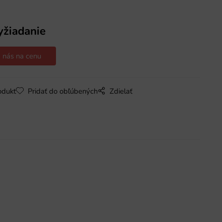
yžiadanie
 nás na cenu
odukt
Pridať do obľúbených
Zdielať