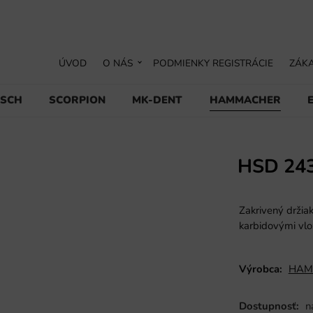
ÚVOD
O NÁS
PODMIENKY REGISTRÁCIE
ZÁKA
USCH
SCORPION
MK-DENT
HAMMACHER
HSD 24
Zakrivený držia
karbidovými vl
Výrobca:
HAM
Dostupnosť:
n