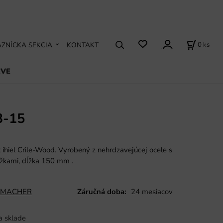
0
ks
ZNÍCKA SEKCIA
KONTAKT
EVE
3-15
k ihiel Crile-Wood. Vyrobený z nehrdzavejúcej ocele s
ožkami, dĺžka 150 mm
.
MACHER
Záručná doba:
24 mesiacov
a sklade