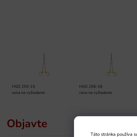
HSD 255-15
HSD 256-18
cena na vyžiadanie
cena na vyžiadanie
Objavte
Táto stránka používa s