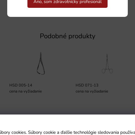
Áno, som zdravotnícky profesionál
Podobné produkty
HSD 005-14
HSD 071-13
cena na vyžiadanie
cena na vyžiadanie
Podmienky
úbory cookies. Súbory cookie a ďalšie technológie sledovania použí