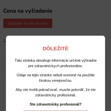
Cena na vyžiadanie
Opýtajte sa nás na cenu
Sledovať produkt
Pridať do obľúbených
Zdielať
DÔLEŽITÉ
Popis
Táto stránka obsahuje informácie určené výhradne
pre zdravotníckych profesionálov.
Potrebujete poradiť?
Údaje na tejto stránke neboli overené na použitie
širokou verejnosťou.
Aby ste mohli pokračovať, musíte potvrdiť, že ste
zdravotnícky profesionál.
Ste zdravotnícky profesionál?