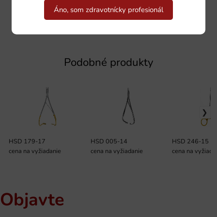
Áno, som zdravotnícky profesionál
Podobné produkty
HSD 179-17
HSD 005-14
HSD 246-15
cena na vyžiadanie
cena na vyžiadanie
cena na vyžiada
Objavte