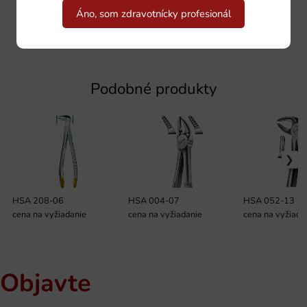
Áno, som zdravotnícky profesionál
Podobné produkty
HSA 208-06
HSA 004-07
HSA 052-13
cena na vyžiadanie
cena na vyžiadanie
cena na vyžiada
Objavte