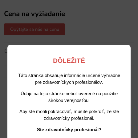
Cena na vyžiadanie
Opýtajte sa nás na cenu
Sledovať produkt
Pridať do obľúbených
Zdielať
DÔLEŽITÉ
Popis
Táto stránka obsahuje informácie určené výhradne
pre zdravotníckych profesionálov.
Potrebujete poradiť?
Údaje na tejto stránke neboli overené na použitie
širokou verejnosťou.
Aby ste mohli pokračovať, musíte potvrdiť, že ste
zdravotnícky profesionál.
Ste zdravotnícky profesionál?