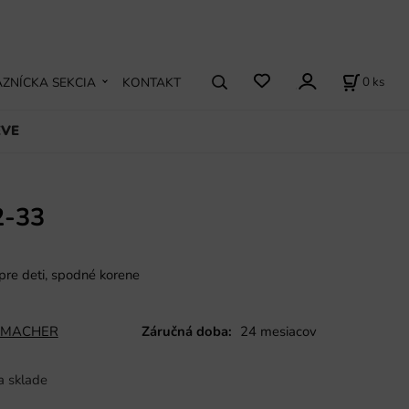
0
ks
ZNÍCKA SEKCIA
KONTAKT
EVE
2-33
pre deti, spodné korene
MACHER
Záručná doba:
24 mesiacov
a sklade