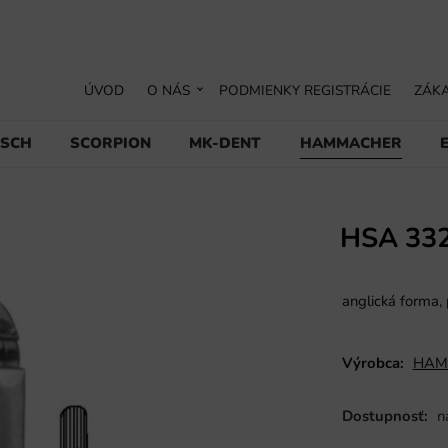
ÚVOD
O NÁS
PODMIENKY REGISTRÁCIE
ZÁKA
USCH
SCORPION
MK-DENT
HAMMACHER
HSA 33
anglická forma, 
Výrobca:
HAM
Dostupnosť:
n