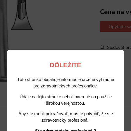
Cena na v
Opýtajte sa
Sledovať pr
DÔLEŽITÉ
Táto stránka obsahuje informácie určené výhradne
pre zdravotníckych profesionálov.
Údaje na tejto stránke neboli overené na použitie
Popis
Potrebujete poradiť?
širokou verejnosťou.
Aby ste mohli pokračovať, musíte potvrdiť, že ste
zdravotnícky profesionál.