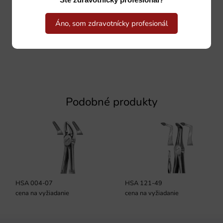
Ste zdravotnícky profesionál?
Áno, som zdravotnícky profesionál
Podobné produkty
HSA 004-07
HSA 121-49
cena na vyžiadanie
cena na vyžiadanie