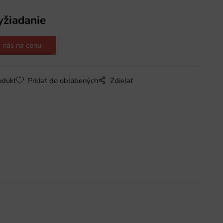
yžiadanie
 nás na cenu
odukt
Pridať do obľúbených
Zdielať