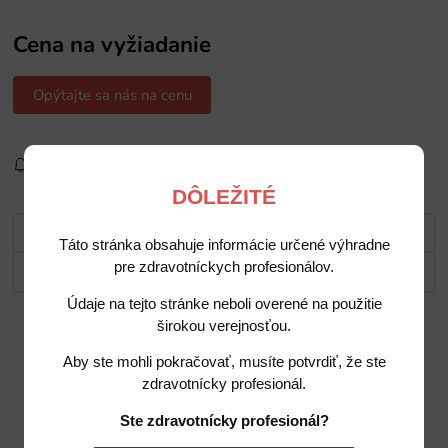
Cena na vyžiadanie
Opýtajte sa nás na cenu
Sledovať produkt
Pridať do obľúbených
Zdielať
DÔLEŽITÉ
Popis
Táto stránka obsahuje informácie určené výhradne
pre zdravotníckych profesionálov.
Potrebujete poradiť?
Údaje na tejto stránke neboli overené na použitie
širokou verejnosťou.
Aby ste mohli pokračovať, musíte potvrdiť, že ste
zdravotnícky profesionál.
Ste zdravotnícky profesionál?