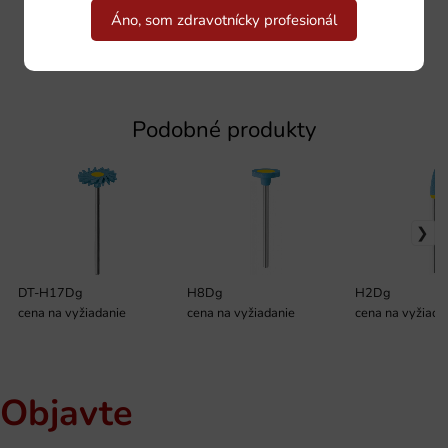
Áno, som zdravotnícky profesionál
Podobné produkty
DT-H17Dg
H8Dg
H2Dg
cena na vyžiadanie
cena na vyžiadanie
cena na vyžiada
Objavte