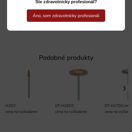
Ste zdravotnícky profesionál?
Áno, som zdravotnícky profesionál
Podobné produkty
H2DC
DT-H26DC
DT-H17DCmf
cena na vyžiadanie
cena na vyžiadanie
cena na vyžiada