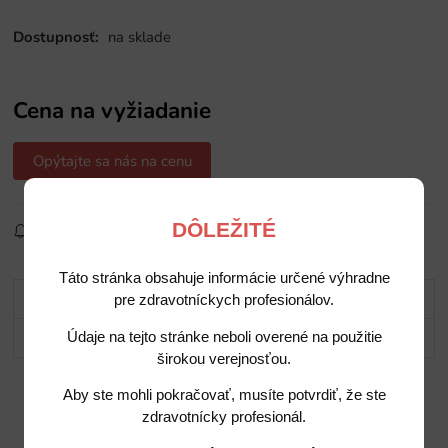
Dostupnosť:
na sklade
Cena na vyžiadanie
Opýtajte sa nás na cenu
DÔLEŽITÉ
Sledovať produkt
Pridať do obľúbených
Zdielať
Táto stránka obsahuje informácie určené výhradne
Popis
pre zdravotníckych profesionálov.
Potrebujete poradiť?
Údaje na tejto stránke neboli overené na použitie
širokou verejnosťou.
Aby ste mohli pokračovať, musíte potvrdiť, že ste
zdravotnícky profesionál.