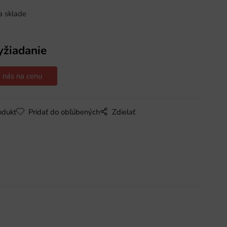
a sklade
yžiadanie
 nás na cenu
odukt
Pridať do obľúbených
Zdielať