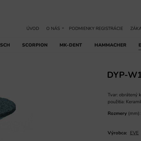
ÚVOD
O NÁS
PODMIENKY REGISTRÁCIE
ZÁKA
USCH
SCORPION
MK-DENT
HAMMACHER
DYP-W
Tvar: obrátený k
použitia: Keramik
Rozmery
(mm): 
Výrobca:
EVE