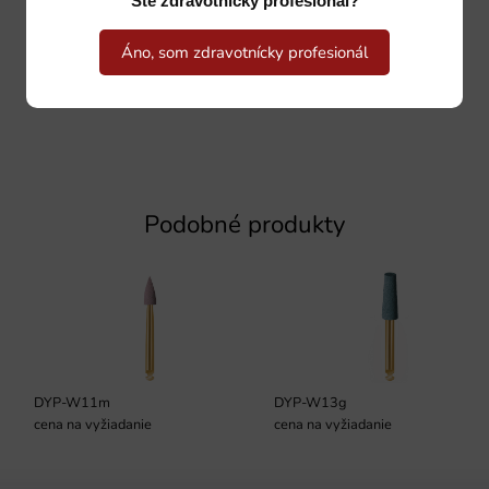
Ste zdravotnícky profesionál?
Áno, som zdravotnícky profesionál
Podobné produkty
DYP-W11m
DYP-W13g
cena na vyžiadanie
cena na vyžiadanie