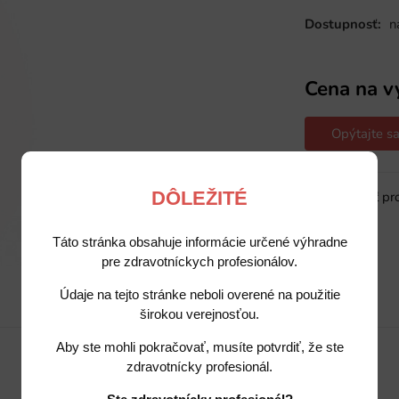
Dostupnosť:
n
Cena na v
Opýtajte sa
DÔLEŽITÉ
Sledovať pr
Táto stránka obsahuje informácie určené výhradne
pre zdravotníckych profesionálov.
Údaje na tejto stránke neboli overené na použitie
Popis
Potrebujete poradiť?
širokou verejnosťou.
Aby ste mohli pokračovať, musíte potvrdiť, že ste
zdravotnícky profesionál.