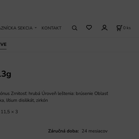
0
ks
ZNÍCKA SEKCIA
KONTAKT
EVE
13g
ónus Zrnitosť: hrubá Úroveň leštenia: brúsenie Oblasť
a, lítium disilikát, zirkón
11,5 × 3
Záručná doba:
24 mesiacov