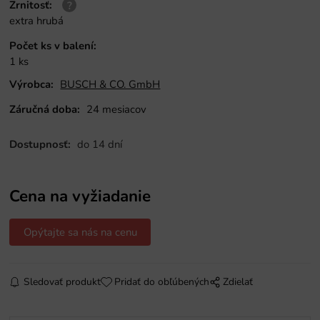
Zrnitosť
:
extra hrubá
Počet ks v balení
:
1 ks
Výrobca:
BUSCH & CO. GmbH
Záručná doba:
24 mesiacov
Dostupnosť:
do 14 dní
Cena na vyžiadanie
Opýtajte sa nás na cenu
Sledovať produkt
Pridať do obľúbených
Zdielať