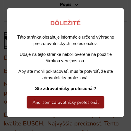
Popis
Potrebujete poradiť?
DÔLEŽITÉ
Táto stránka obsahuje informácie určené výhradne
pre zdravotníckych profesionálov.
Údaje na tejto stránke neboli overené na použitie
Diamntové nástroje BUSCH
širokou verejnosťou.
Európsky patent číslo: 1157627
Aby ste mohli pokračovať, musíte potvrdiť, že ste
zdravotnícky profesionál.
Na predbrúsenie ortodontickej a zubnej
Ste zdravotnícky profesionál?
protézy. Pre opracovanie individuálnych
odtlačkových lyžíc a sadry
Áno, som zdravotnícky profesionál
Diamantové nástroje v osvedčenej vysokej
kvalite BUSCH. Najvyššia precíznosť. Tento