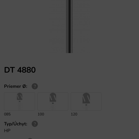
DT 4880
Priemer Ø
:
085
100
120
Typ/Úchyt
:
HP