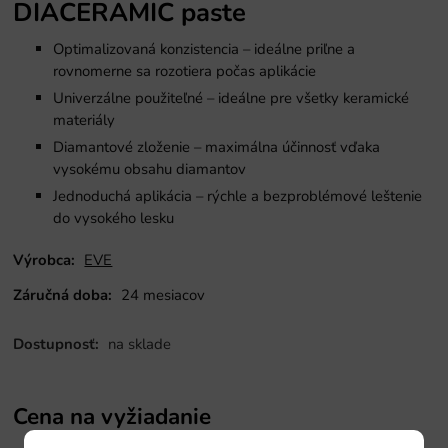
DIACERAMIC paste
Optimalizovaná konzistencia – ideálne priľne a
rovnomerne sa rozotiera počas aplikácie
Univerzálne použiteľné – ideálne pre všetky keramické
materiály
Diamantové zloženie – maximálna účinnosť vďaka
vysokému obsahu diamantov
Jednoduchá aplikácia – rýchle a bezproblémové leštenie
do vysokého lesku
Výrobca:
EVE
Záručná doba:
24 mesiacov
Dostupnosť:
na sklade
Cena na vyžiadanie