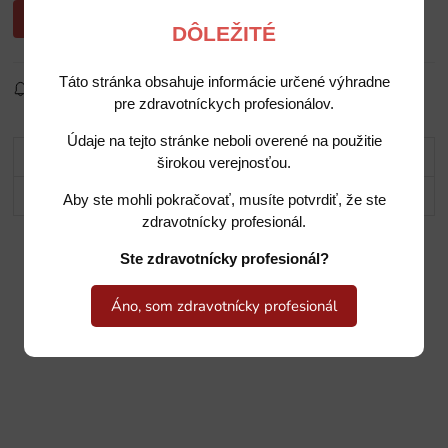
Opýtajte sa nás na cenu
DÔLEŽITÉ
Táto stránka obsahuje informácie určené výhradne
Sledovať produkt
Pridať do obľúbených
Zdielať
pre zdravotníckych profesionálov.
Údaje na tejto stránke neboli overené na použitie
Popis
širokou verejnosťou.
Potrebujete poradiť?
Aby ste mohli pokračovať, musíte potvrdiť, že ste
zdravotnícky profesionál.
Ste zdravotnícky profesionál?
Áno, som zdravotnícky profesionál