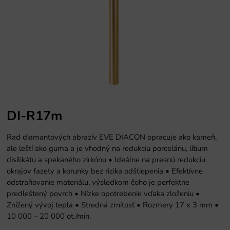
DI-R17m
Rad diamantových abrazív EVE DIACON opracuje ako kameň,
ale leští ako guma a je vhodný na redukciu porcelánu, lítium
disilikátu a spekaného zirkónu • Ideálne na presnú redukciu
okrajov fazety a korunky bez rizika odštiepenia • Efektívne
odstraňovanie materiálu, výsledkom čoho je perfektne
predleštený povrch • Nízke opotrebenie vďaka zloženiu •
Znížený vývoj tepla • Stredná zrnitosť • Rozmery 17 x 3 mm •
10 000 – 20 000 ot./min.