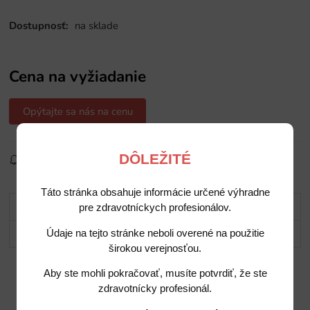
Dostupnosť:
na sklade
Cena na vyžiadanie
Opýtajte sa nás na cenu
DÔLEŽITÉ
Sledovať produkt
Pridať do obľúbených
Zdielať
Táto stránka obsahuje informácie určené výhradne
Popis
pre zdravotníckych profesionálov.
Potrebujete poradiť?
Údaje na tejto stránke neboli overené na použitie
širokou verejnosťou.
Aby ste mohli pokračovať, musíte potvrdiť, že ste
zdravotnícky profesionál.