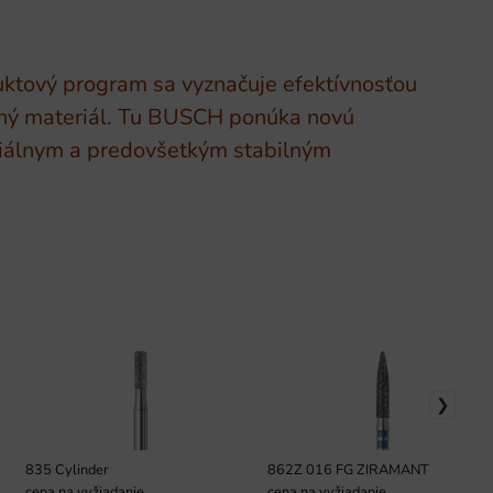
uktový program sa vyznačuje efektívnosťou
teľný materiál. Tu BUSCH ponúka novú
ciálnym a predovšetkým stabilným
835 Cylinder
862Z 016 FG ZIRAMANT
cena na vyžiadanie
cena na vyžiadanie