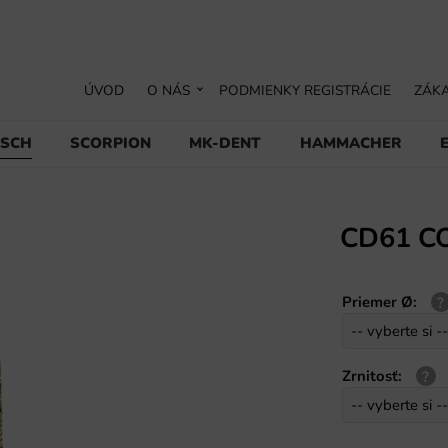
ÚVOD
O NÁS
PODMIENKY REGISTRÁCIE
ZÁKA
USCH
SCORPION
MK-DENT
HAMMACHER
CD61 C
Priemer Ø
:
Zrnitosť
: