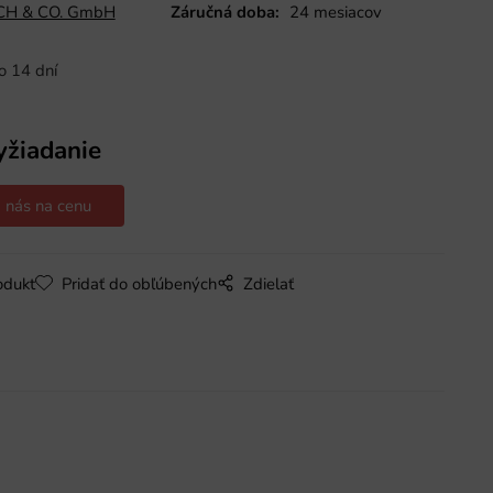
H & CO. GmbH
Záručná doba:
24 mesiacov
o 14 dní
yžiadanie
 nás na cenu
odukt
Pridať do obľúbených
Zdielať