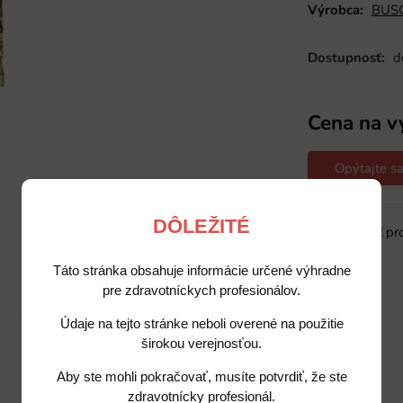
Výrobca:
BUSC
Dostupnosť:
d
Cena na v
Opýtajte sa
DÔLEŽITÉ
Sledovať pr
Táto stránka obsahuje informácie určené výhradne
pre zdravotníckych profesionálov.
Popis
Potrebujete poradiť?
Údaje na tejto stránke neboli overené na použitie
širokou verejnosťou.
Aby ste mohli pokračovať, musíte potvrdiť, že ste
zdravotnícky profesionál.