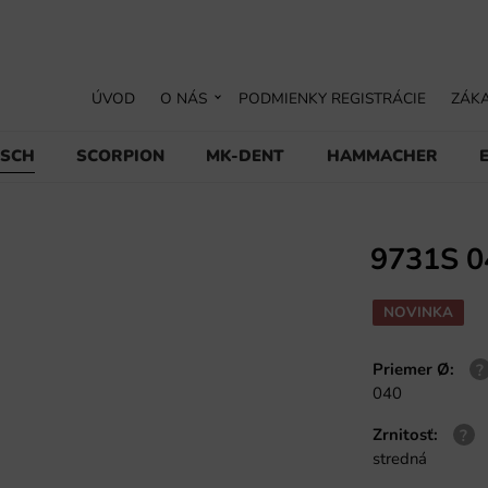
ÚVOD
O NÁS
PODMIENKY REGISTRÁCIE
ZÁKA
USCH
SCORPION
MK-DENT
HAMMACHER
9731S 0
NOVINKA
Priemer Ø
:
040
Zrnitosť
:
stredná