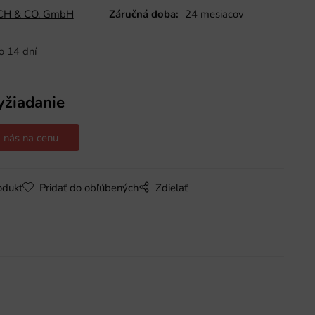
H & CO. GmbH
Záručná doba:
24 mesiacov
o 14 dní
yžiadanie
 nás na cenu
odukt
Pridať do obľúbených
Zdielať