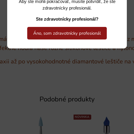
Aby ste mohli pokračovať, musíte potvrdiť, že ste
zdravotnícky profesionál.
Ste zdravotnícky profesionál?
Áno, som zdravotnícky profesionál
máte s BUSCH sériou leštičov a kefiek na výber z 
ektne hodia naše rôzne silikónové leštiče a nylon
laxii až po vysokohodnotné diamantové leštiče na 
Podobné produkty
NOVINKA