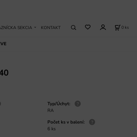
0
ks
ZNÍCKA SEKCIA
KONTAKT
EVE
40
Typ/Úchyt
:
RA
Počet ks v balení
:
6 ks