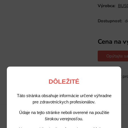
Výrobca:
BUSC
Dostupnosť:
d
Cena na v
Opýtajte sa
Sledovať pr
DÔLEŽITÉ
Táto stránka obsahuje informácie určené výhradne
Popis
Potrebujete poradiť?
pre zdravotníckych profesionálov.
Údaje na tejto stránke neboli overené na použitie
širokou verejnosťou.