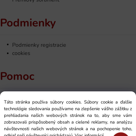
Podmienky
Podmienky registracie
cookies
Pomoc
Kontakt
Táto stránka používa súbory cookies. Súbory cookie a ďalšie
Ako si objednať
technológie sledovania používame na zlepšenie vášho zážitku z
O nás
prehliadania našich webových stránok na to, aby sme vám
zobrazovali prispôsobený obsah a cielené reklamy, na analýzu
Zakaznícka sekcia
návštevnosti našich webových stránok a na pochopenie toho,
odkiaľ naši návštevníci prichádzajú.
Viac informácií