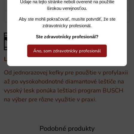
Údaje na tejto stránke neboli overené na použitie
Popis
širokou verejnosťou.
Potrebujete poradiť?
Aby ste mohli pokračovať, musíte potvrdiť, že ste
zdravotnícky profesionál.
Ste zdravotnícky profesionál?
Áno, som zdravotnícky profesionál
Leštiace nástroje BUSCH
Od jednorazovej kefky pre použitie v profylaxii
až po vysokohodnotné diamantové leštiče na
vysoký lesk ponúka leštiaci program BUSCH
na výber pre rôzne využitie v praxi.
Podobné produkty