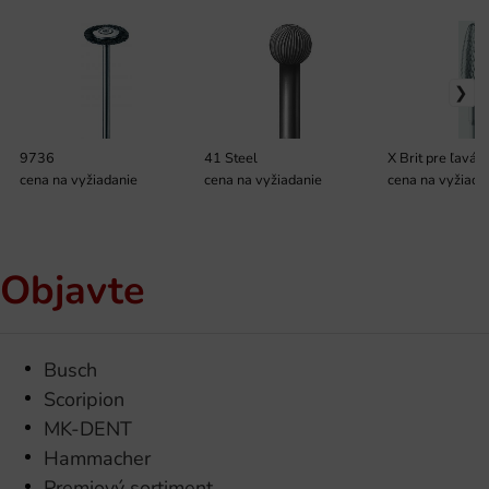
9736
41 Steel
X Brit pre ľavák
cena na vyžiadanie
cena na vyžiadanie
cena na vyžiada
Objavte
Busch
Scoripion
MK-DENT
Hammacher
Premiový sortiment