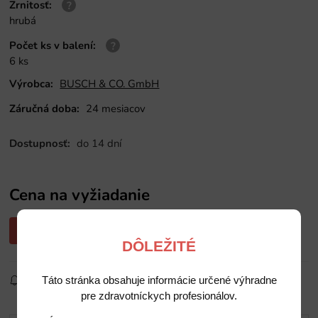
Zrnitosť
:
hrubá
Počet ks v balení
:
6 ks
Výrobca:
BUSCH & CO. GmbH
Záručná doba:
24 mesiacov
Dostupnosť:
do 14 dní
Cena na vyžiadanie
Opýtajte sa nás na cenu
DÔLEŽITÉ
Sledovať produkt
Pridať do obľúbených
Zdielať
Táto stránka obsahuje informácie určené výhradne
pre zdravotníckych profesionálov.