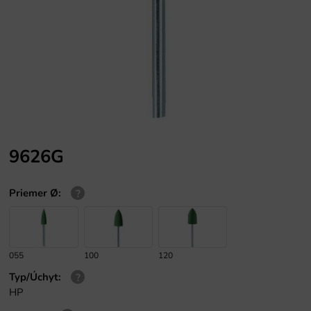
9626G
Priemer Ø
:
055
100
120
Typ/Úchyt
:
HP