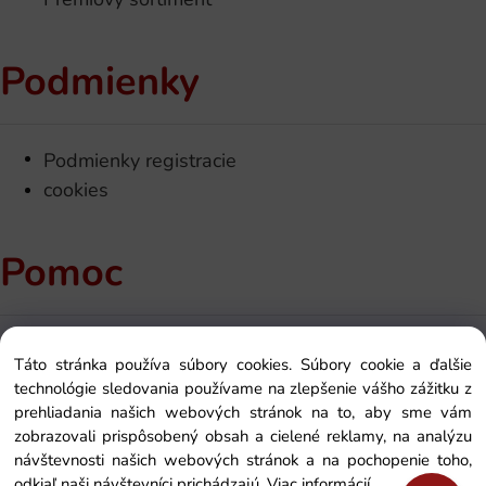
Podmienky
Podmienky registracie
cookies
Pomoc
Kontakt
Táto stránka používa súbory cookies. Súbory cookie a ďalšie
Ako si objednať
technológie sledovania používame na zlepšenie vášho zážitku z
O nás
prehliadania našich webových stránok na to, aby sme vám
zobrazovali prispôsobený obsah a cielené reklamy, na analýzu
Zakaznícka sekcia
návštevnosti našich webových stránok a na pochopenie toho,
odkiaľ naši návštevníci prichádzajú.
Viac informácií