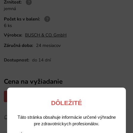
Zrnitosť
:
jemná
Počet ks v balení
:
6 ks
Výrobca:
BUSCH & CO. GmbH
Záručná doba:
24 mesiacov
Dostupnosť:
do 14 dní
Cena na vyžiadanie
Opýtajte sa nás na cenu
DÔLEŽITÉ
Sledovať produkt
Pridať do obľúbených
Zdielať
Táto stránka obsahuje informácie určené výhradne
pre zdravotníckych profesionálov.