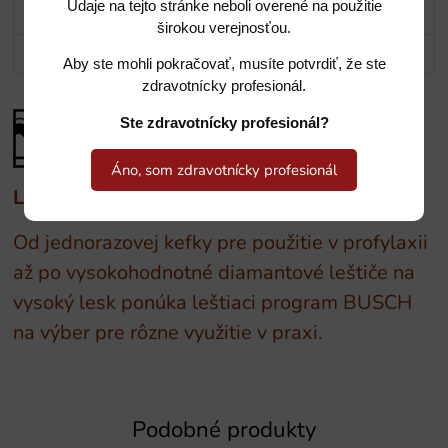
Údaje na tejto stránke neboli overené na použitie
Popis
širokou verejnosťou.
Potrebujete poradiť?
Aby ste mohli pokračovať, musíte potvrdiť, že ste
zdravotnícky profesionál.
Ste zdravotnícky profesionál?
Áno, som zdravotnícky profesionál
Leštiace nástroje BUSCH
Od jednorazovej kefky pre použitie v profylaxii
až po vysokohodnotné diamantové leštiče na
vysoký lesk ponúka leštiaci program BUSCH
na výber pre rôzne využitie v praxi.
Podobné produkty