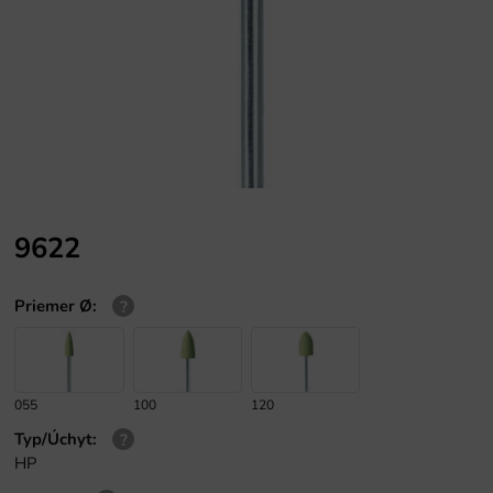
9622
Priemer Ø
:
055
100
120
Typ/Úchyt
:
HP