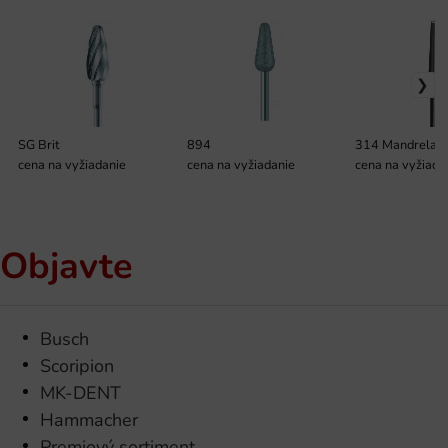
SG Brit
894
314 Mandrela, 
cena na vyžiadanie
cena na vyžiadanie
cena na vyžiada
Objavte
Busch
Scoripion
MK-DENT
Hammacher
Premiový sortiment