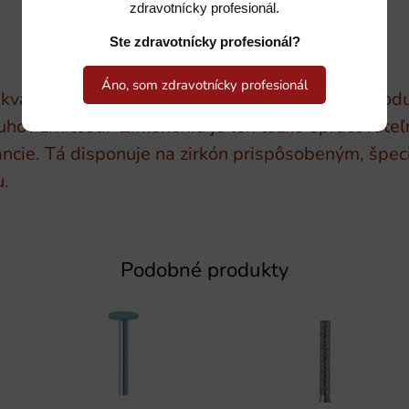
zdravotnícky profesionál.
Ste zdravotnícky profesionál?
Áno, som zdravotnícky profesionál
 kvalite BUSCH. Najvyššia precíznosť. Tento prod
ruhov zrnitosti. Zirkónoxid je len ťažko opracova
cie. Tá disponuje na zirkón prispôsobeným, špe
.
Podobné produkty