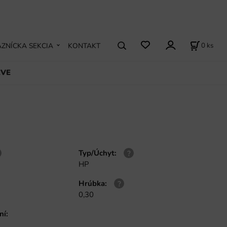
0
ks
ZNÍCKA SEKCIA
KONTAKT
EVE
Typ/Úchyt
:
HP
Hrúbka
:
0,30
ní
: