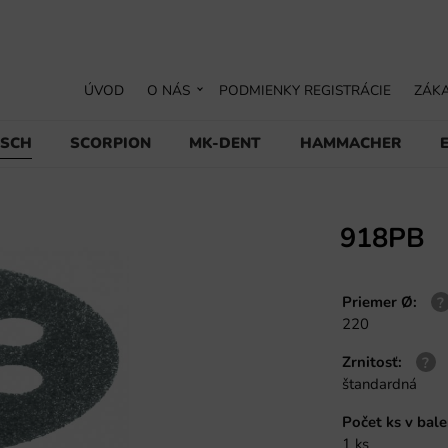
ÚVOD
O NÁS
PODMIENKY REGISTRÁCIE
ZÁKA
USCH
SCORPION
MK-DENT
HAMMACHER
918PB
Priemer Ø
:
220
Zrnitosť
:
štandardná
Počet ks v bale
1 ks