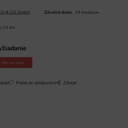
H & CO. GmbH
Záručná doba:
24 mesiacov
o 14 dní
yžiadanie
 nás na cenu
odukt
Pridať do obľúbených
Zdielať