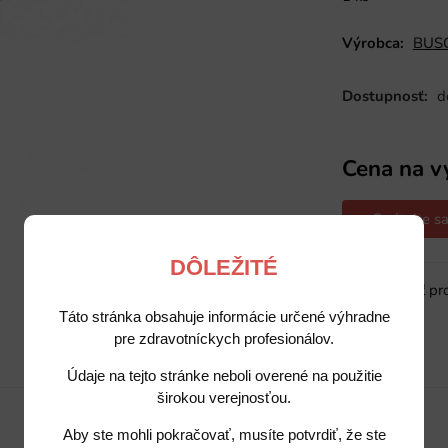
Výrobca:
BUSC
Dostupnosť:
d
Cena na v
Opýtajte sa
DÔLEŽITÉ
Sledovať pr
Táto stránka obsahuje informácie určené výhradne
pre zdravotníckych profesionálov.
Popis
Potrebujete poradiť?
Údaje na tejto stránke neboli overené na použitie
širokou verejnosťou.
Aby ste mohli pokračovať, musíte potvrdiť, že ste