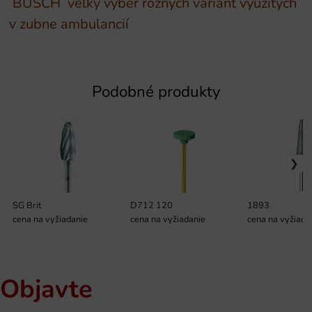
BUSCH veľký výber rôznych variant využitých
v zubne ambulancií
Podobné produkty
SG Brit
D712 120
1893
cena na vyžiadanie
cena na vyžiadanie
cena na vyžiada
Objavte