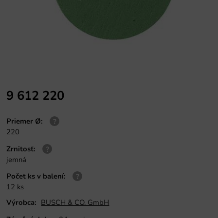
9 612 220
Priemer Ø
:
220
Zrnitosť
:
jemná
Počet ks v balení
:
12 ks
Výrobca:
BUSCH & CO. GmbH