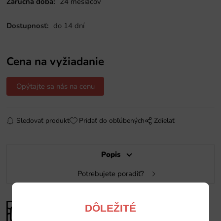
Záručná doba:
24 mesiacov
Dostupnosť:
do 14 dní
Cena na vyžiadanie
Opýtajte sa nás na cenu
Sledovať produkt
Pridať do obľúbených
Zdielať
Popis
Potrebujete poradiť?
DÔLEŽITÉ