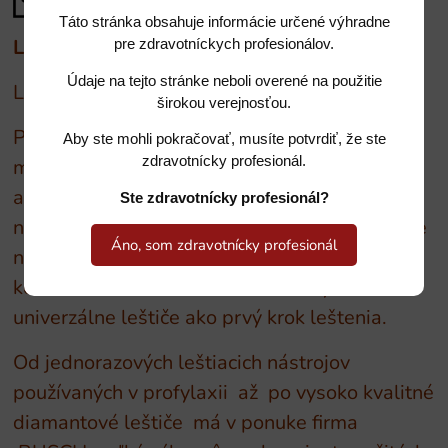
Táto stránka obsahuje informácie určené výhradne
Leštiace nástroje BUSCH
pre zdravotníckych profesionálov.
Údaje na tejto stránke neboli overené na použitie
Leštiče na kov
širokou verejnosťou.
Pre optimálny dvojstupňový lesk náročnejších
Aby ste mohli pokračovať, musíte potvrdiť, že ste
zdravotnícky profesionál.
materiálov ako sú zliatiny drahých kovov a
amalgám Vám BUSCH leštiaca séria ponúka
Ste zdravotnícky profesionál?
na výber viaceré možnosti. Naše hnedé leštiče
Áno, som zdravotnícky profesionál
na prvotné leštenie a zelené na dosiahnutie
konečného lesku. Taktiež môžete využiť naše
univerzálne leštiče ako prvý krok leštenia.
Od jednorazových leštiacich nástrojov
používaných v profylaxii až po vysoko kvalitné
diamantové leštiče má v ponuke firma