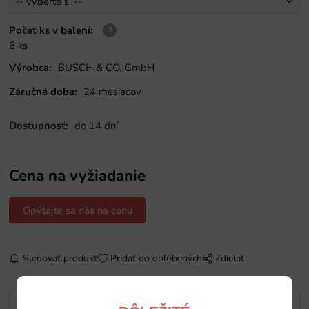
Počet ks v balení
:
6 ks
Výrobca:
BUSCH & CO. GmbH
Záručná doba:
24 mesiacov
Dostupnosť:
do 14 dní
Cena na vyžiadanie
Opýtajte sa nás na cenu
Sledovať produkt
Pridať do obľúbených
Zdielať
Popis