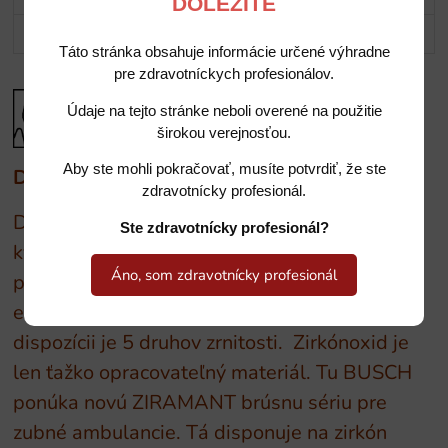
DÔLEŽITÉ
Potrebujete poradiť?
Táto stránka obsahuje informácie určené výhradne
pre zdravotníckych profesionálov.
Údaje na tejto stránke neboli overené na použitie
širokou verejnosťou.
Aby ste mohli pokračovať, musíte potvrdiť, že ste
Diamantové nástroje BUSCH
zdravotnícky profesionál.
Diamantové nástroje v osvedčenej vysokej
Ste zdravotnícky profesionál?
kvalite BUSCH. Najvyššia precíznosť. Tento
Áno, som zdravotnícky profesionál
produktový program sa vyznačuje
efektívnosťou a vysokou výkonnosťou. K
dispozícii je 5 druhov zrnitosti. Zirkónoxid je
len ťažko opracovateľný materiál. Tu BUSCH
ponúka novú ZIRAMANT brúsnu sériu pre
zubné ambulancie. Tá disponuje na zirkón