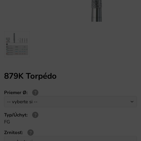
879K Torpédo
Priemer Ø
:
Typ/Úchyt
:
FG
Zrnitosť
: