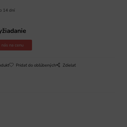
o 14 dní
yžiadanie
 nás na cenu
odukt
Pridať do obľúbených
Zdielať