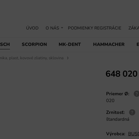
ÚVOD
O NÁS
PODMIENKY REGISTRÁCIE
ZÁKA
USCH
SCORPION
MK-DENT
HAMMACHER
ika, plast, kovové zliatiny, sklovina
648 020
Priemer Ø
:
020
Zrnitosť
:
štandardná
Výrobca:
BUSC