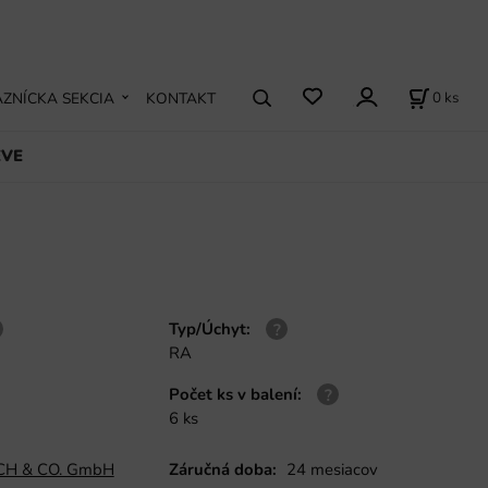
0
ks
ZNÍCKA SEKCIA
KONTAKT
EVE
Typ/Úchyt
:
RA
Počet ks v balení
:
6 ks
H & CO. GmbH
Záručná doba:
24 mesiacov