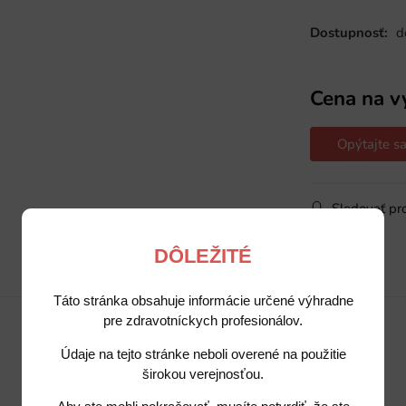
Dostupnosť:
d
Cena na v
Opýtajte sa
Sledovať pr
DÔLEŽITÉ
Popis
Potrebujete poradiť?
Táto stránka obsahuje informácie určené výhradne
pre zdravotníckych profesionálov.
Údaje na tejto stránke neboli overené na použitie
širokou verejnosťou.