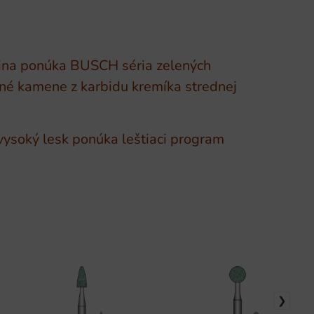
ovina ponúka BUSCH séria zelených
ené kamene z karbidu kremíka strednej
vysoký lesk ponúka leštiaci program