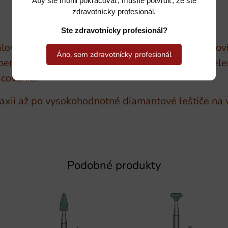
Aby ste mohli pokračovať, musíte potvrdiť, že ste
zdravotnícky profesionál.
Ste zdravotnícky profesionál?
ov, ako je keramika, plast, kovové zliatiny a skl
Áno, som zdravotnícky profesionál
er. Vzhľadom k svojej keramickej väzbe naše zel
acovanie.
laxii až po vysokohodnotné diamantové leštiče na 
Podobné produkty