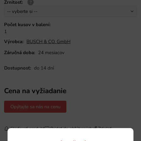
Zrnitosť
:
Počet kusov v balení
:
1
Výrobca:
BUSCH & CO. GmbH
Záručná doba:
24 mesiacov
Dostupnosť:
do 14 dní
Cena na vyžiadanie
Opýtajte sa nás na cenu
Sledovať produkt
Pridať do obľúbených
Zdielať