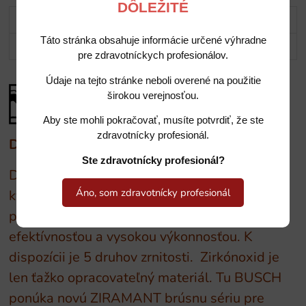
DÔLEŽITÉ
Popis
Táto stránka obsahuje informácie určené výhradne
Potrebujete poradiť?
pre zdravotníckych profesionálov.
Údaje na tejto stránke neboli overené na použitie
širokou verejnosťou.
Aby ste mohli pokračovať, musíte potvrdiť, že ste
zdravotnícky profesionál.
Diamntové nástroje BUSCH
Ste zdravotnícky profesionál?
Diamantové nástroje v osvedčenej vysokej
Áno, som zdravotnícky profesionál
kvalite BUSCH. Najvyššia precíznosť. Tento
produktový program sa vyznačuje
efektívnosťou a vysokou výkonnosťou. K
dispozícii je 5 druhov zrnitosti. Zirkónoxid je
len ťažko opracovateľný materiál. Tu BUSCH
ponúka novú ZIRAMANT brúsnu sériu pre