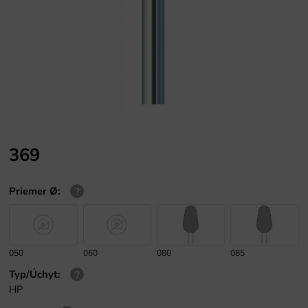
369
Priemer Ø
:
050
060
080
085
Typ/Úchyt
:
HP