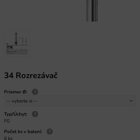
34 Rozrezávač
Priemer Ø
:
Typ/Úchyt
:
FG
Počet ks v balení
:
6 ks