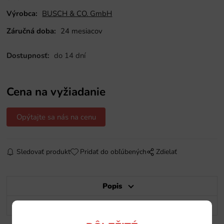
Výrobca:
BUSCH & CO. GmbH
Záručná doba:
24 mesiacov
Dostupnosť:
do 14 dní
Cena na vyžiadanie
Opýtajte sa nás na cenu
Sledovať produkt
Pridať do obľúbených
Zdielať
Popis
Potrebujete poradiť?