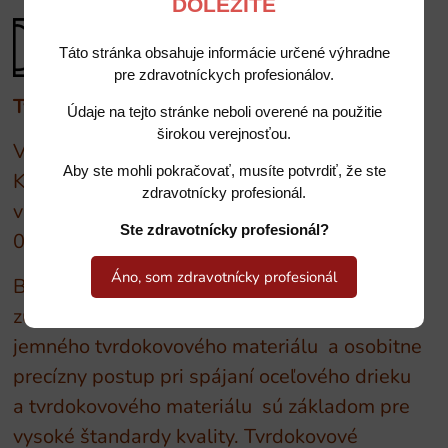
DÔLEŽITÉ
Táto stránka obsahuje informácie určené výhradne
pre zdravotníckych profesionálov.
Tvrdokovové nástroje BUSCH
Údaje na tejto stránke neboli overené na použitie
širokou verejnosťou.
Vhodné pre rozrezávanie drahých konštrukcií.
Aby ste mohli pokračovať, musíte potvrdiť, že ste
Krátka a dlhá pracovná časť, v ponuke
zdravotnícky profesionál.
valcovitý aj kužeľovitý tvar. Dostupné veľkosti
Ste zdravotnícky profesionál?
010 a 012
Áno, som zdravotnícky profesionál
BUSCH - prvým výrobcom tvrdokovového
zubného nástroja v Nemecku. Použitie
jemného tvrdokovového materiálu a osobitne
precízny postup pri spájaní oceľového drieku
a tvrdokovového materiálu sú základom pre
vysoké štandardy kvality. Tvrdokovové