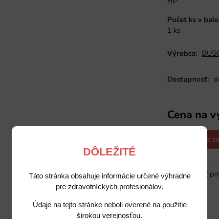
HP
Počet ks v bale
1 ks
Výrobca:
BUSC
Dostupnosť:
d
Cena na v
Opýtajte sa
DÔLEŽITÉ
Sledovať pr
Táto stránka obsahuje informácie určené výhradne
pre zdravotníckych profesionálov.
Údaje na tejto stránke neboli overené na použitie
Popis
Potrebujete poradiť?
širokou verejnosťou.