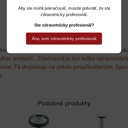
Aby ste mohli pokračovať, musíte potvrdiť, že ste
zdravotnícky profesionál.
Ste zdravotnícky profesionál?
Áno, som zdravotnícky profesionál
 kvalite BUSCH. Najvyššia precíznosť. Tento prod
ruhov zrnitosti. Zirkónoxid je len ťažko opracova
cie. Tá disponuje na zirkón prispôsobeným, špe
.
Podobné produkty