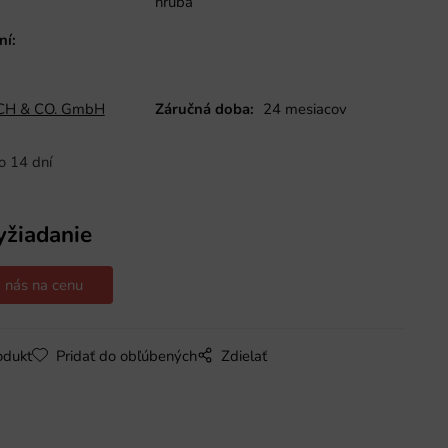
hrubá
ní
:
H & CO. GmbH
Záručná doba:
24 mesiacov
o 14 dní
yžiadanie
 nás na cenu
odukt
Pridať do obľúbených
Zdielať