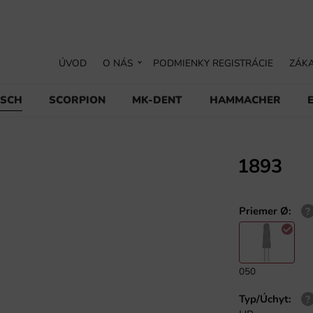
ÚVOD
O NÁS
PODMIENKY REGISTRÁCIE
ZÁKA
USCH
SCORPION
MK-DENT
HAMMACHER
1893
Priemer Ø
:
050
Typ/Úchyt
: