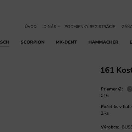
ÚVOD
O NÁS
PODMIENKY REGISTRÁCIE
ZÁKA
USCH
SCORPION
MK-DENT
HAMMACHER
161 Kost
Priemer Ø
:
016
Počet ks v bale
2 ks
Výrobca:
BUSC