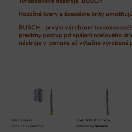
Tvrdokovové nástroje BUSCH
Rozličné tvary a špeciálne brity umožňujú 
BUSCH - prvým výrobcom tvrdokovového 
precízny postup pri spájaní oceľového d
nástroje v ponuke sú výlučne vyrobené pr
48LF Finírka
164LA Kostná fréza
cena na vyžiadanie
cena na vyžiadanie