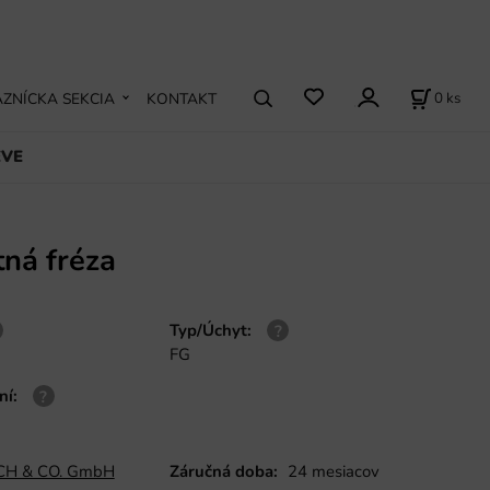
0
ks
ZNÍCKA SEKCIA
KONTAKT
EVE
ná fréza
Typ/Úchyt
:
FG
ní
:
H & CO. GmbH
Záručná doba:
24 mesiacov