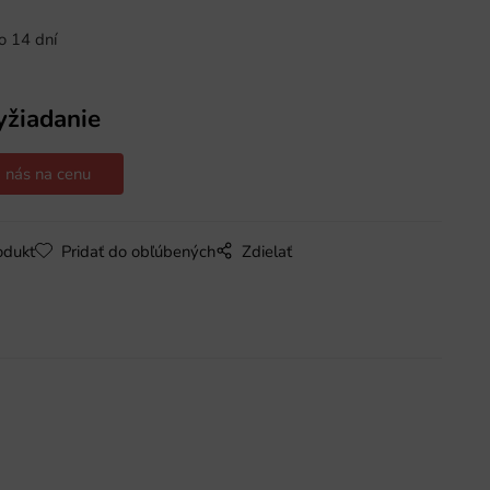
o 14 dní
yžiadanie
 nás na cenu
odukt
Pridať do obľúbených
Zdielať