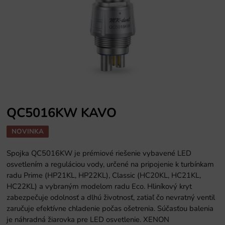
QC5016KW KAVO
NOVINKA
Spojka QC5016KW je prémiové riešenie vybavené LED
osvetlením a reguláciou vody, určené na pripojenie k turbínkam
radu Prime (HP21KL, HP22KL), Classic (HC20KL, HC21KL,
HC22KL) a vybraným modelom radu Eco. Hliníkový kryt
zabezpečuje odolnosť a dlhú životnosť, zatiaľ čo nevratný ventil
zaručuje efektívne chladenie počas ošetrenia. Súčasťou balenia
je náhradná žiarovka pre LED osvetlenie. XENON