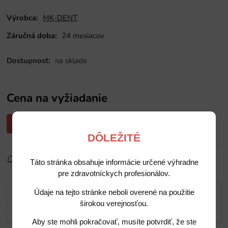
Výrobca:
MK-DENT
Záručná doba:
24 mesiacov
Dostupnosť:
na sklade
Cena na vyžiadanie
Opýtajte sa nás na cenu
DÔLEŽITÉ
Sledovať produkt
Pridať do obľúbených
Zdielať
Táto stránka obsahuje informácie určené výhradne
pre zdravotníckych profesionálov.
Údaje na tejto stránke neboli overené na použitie
Popis
širokou verejnosťou.
Potrebujete poradiť?
Aby ste mohli pokračovať, musíte potvrdiť, že ste