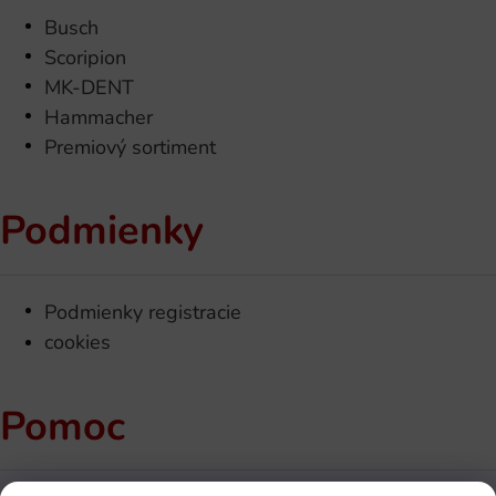
Busch
Scoripion
MK-DENT
Hammacher
Premiový sortiment
Podmienky
Podmienky registracie
cookies
Pomoc