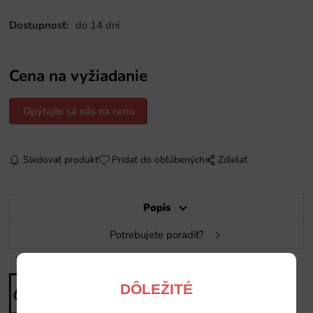
Dostupnosť:
do 14 dní
Cena na vyžiadanie
Opýtajte sa nás na cenu
Sledovať produkt
Pridať do obľúbených
Zdielať
Popis
Potrebujete poradiť?
DÔLEŽITÉ