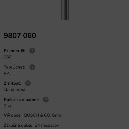
9807 060
Priemer Ø
:
060
Typ/Úchyt
:
RA
Zrnitosť
:
štandardná
Počet ks v balení
:
2 ks
Výrobca:
BUSCH & CO. GmbH
Záručná doba:
24 mesiacov