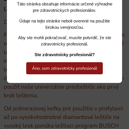
Táto stránka obsahuje informácie určené výhradne
Leštiace nástroje BUSCH
pre zdravotníckych profesionálov.
DIA-keramické leštiče
Údaje na tejto stránke neboli overené na použitie
širokou verejnosťou.
Pre optimálne dvojkrokové leštenie najtvrdších
Aby ste mohli pokračovať, musíte potvrdiť, že ste
materiálov, ako je keramika, prichádza BUSCH
zdravotnícky profesionál.
leštiaca séria diamantových leštičov s
Ste zdravotnícky profesionál?
mnohými možnosťami. Naše červeno-žlté
Áno, som zdravotnícky profesionál
leštiče na prvotné leštenie a zeleno-žlté na
dosiahnutie konečného lesku. Rovnako môžete
použiť naše univerzálne predleštiče ako prvý
krok leštenia.
Od jednorazovej kefky pre použitie v profylaxii
až po vysokohodnotné diamantové leštiče na
vysoký lesk ponúka leštiaci program BUSCH